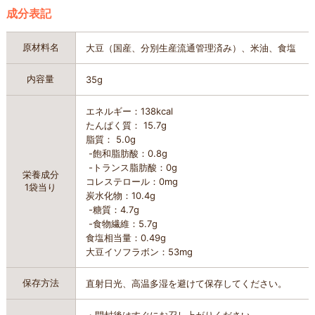
成分表記
原材料名
大豆（国産、分別生産流通管理済み）、米油、食塩
内容量
35g
エネルギー：138kcal
たんぱく質： 15.7g
脂質： 5.0g
-飽和脂肪酸：0.8g
-トランス脂肪酸：0g
栄養成分
コレステロール：0mg
1袋当り
炭水化物：10.4g
-糖質：4.7g
-食物繊維：5.7g
食塩相当量：0.49g
大豆イソフラボン：53mg
保存方法
直射日光、高温多湿を避けて保存してください。
・開封後はすぐにお召し上がりください。