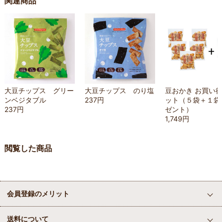
関連商品
大豆チップス グリー
大豆チップス のり塩
豆おかき お買い
ンベジタブル
237円
ット（５袋＋１袋
237円
ゼント）
1,749円
閲覧した商品
会員登録のメリット
送料について