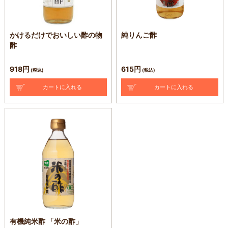
かけるだけでおいしい酢の物
純りんご酢
酢
918円
615円
(税込)
(税込)
有機純米酢 「米の酢」