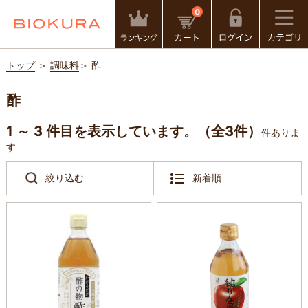
0
トップ
＞
調味料
＞
酢
酢
1 ～ 3 件目を表示しています。（全3件）
件ありま
す
絞り込む