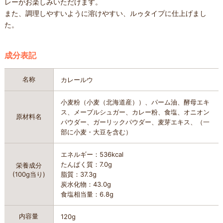
レーがお楽しみいただけます。
また、調理しやすいように溶けやすい、ルゥタイプに仕上げまし
た。
成分表記
名称
カレールウ
小麦粉（小麦（北海道産））、パーム油、酵母エキ
ス、メープルシュガー、カレー粉、食塩、オニオン
原材料名
パウダー、ガーリックパウダー、麦芽エキス、（一
部に小麦・大豆を含む）
エネルギー：536kcal
たんぱく質：7.0g
栄養成分
(100g当り)
脂質：37.3g
炭水化物：43.0g
食塩相当量：6.8g
内容量
120g