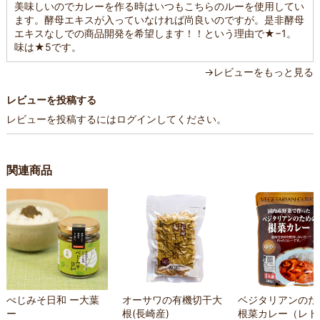
美味しいのでカレーを作る時はいつもこちらのルーを使用してい
ます。酵母エキスが入っていなければ尚良いのですが。是非酵母
エキスなしでの商品開発を希望します！！という理由で★−1。
味は★5です。
→レビューをもっと見る
レビューを投稿する
レビューを投稿するには
ログイン
してください。
関連商品
べじみそ日和 ー大葉
オーサワの有機切干大
ベジタリアンのた
ー
根(長崎産)
根菜カレー（レト