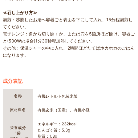
≪召し上がり方≫
湯煎：沸騰したお湯へ容器ごと表面を下にして入れ、15分程湯煎し
てください。
電子レンジ：角から切り開くか、または穴を5箇所ほど開け、容器ご
と(500Wの場合)1分30秒程加熱してください。
その他：保温ジャーの中に入れ、2時間ほどたてばホカホカのごはん
になります。
成分表記
名称
有機レトルト包装米飯
原材料名
有機玄米（国産）、有機小豆
エネルギー：232kcal
栄養成分
たんぱく質：5.3g
1袋
脂質：1.3g