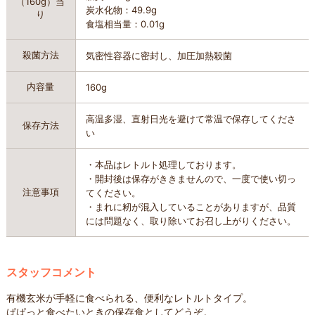
（160g）当
炭水化物：49.9g
り
食塩相当量：0.01g
殺菌方法
気密性容器に密封し、加圧加熱殺菌
内容量
160g
高温多湿、直射日光を避けて常温で保存してくださ
保存方法
い
・本品はレトルト処理しております。
・開封後は保存がききませんので、一度で使い切っ
注意事項
てください。
・まれに籾が混入していることがありますが、品質
には問題なく、取り除いてお召し上がりください。
スタッフコメント
有機玄米が手軽に食べられる、便利なレトルトタイプ。
ぱぱっと食べたいときの保存食としてどうぞ。