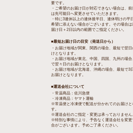
要です。
・ご希望のお届け日が対応できない場合は、前
は先可能日へ変更させていただきます。
・特に3連休以上の連休後半日、連休明けの平
希望に添えない場合がございます。その場合は
届け日＋2日以内の範囲でご指定ください。
■最短お届け日の目安（発送日から）
・お届け地域が関東、関西の場合、最短で翌日
けとなります。
・お届け地域が東北、中国、四国、九州の場合
で翌々日のお届けとなります。
・お届け地域が北海道、沖縄の場合、最短で3
お届けとなります。
■運送会社について
・常温商品：佐川急便
・冷凍商品：ヤマト運輸
※常温便と冷凍便で配送が分かれてのお届けと
す。
※運送会社のご指定・変更は承っておりません
※特別な事情により、予告なく運送会社を変更
合がございます。予めご了承ください。