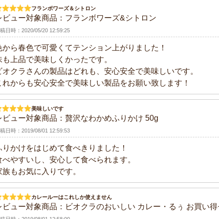
フランボワーズ＆シトロン
レビュー対象商品：
フランボワーズ&シトロン
マ
ル
梅干し
海藻類
ト・その他加工品
稿日時：2020/05/20 12:59:25
色から春色で可愛くてテンション上がりました！
味も上品で美味しくかったです。
ビオクラさんの製品はどれも、安心安全で美味しいです。
これからも安心安全で美味しい製品をお願い致します！
美味しいです
レビュー対象商品：
贅沢なわかめふりかけ 50g
稿日時：2019/08/01 12:59:53
ふりかけをはじめて食べきりました！
食べやすいし、安心して食べられます。
家族もお気に入りです。
カレールーはこれしか使えません
レビュー対象商品：
ビオクラのおいしい カレー・るぅ お買い得