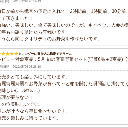
稿日時：2020/12/16 20:14:13
何日か前から携帯の予定に入れて、2時間前、1時間前、30分前
せて頂きました！
力強い、美味しい、全て美味しいのですが、キャベツ、人参の
来年もお譲り頂けたら有難いです。
叶うなら同じクオリティのお野菜を作りたいです。
ー
子
い
・甘納豆
レート
カレンダーに書き込み携帯でアラーム
レビュー対象商品：
5月 旬の産直野菜セット(野菜6品＋2商品
稿日時：2020/05/26 08:26:10
販売をとても楽しみにしています。
綺麗綺麗綺麗なお野菜が食べて～と箱を開けた瞬間話し掛けて
味しい(⸝⸝⸝ᵒ̴̶̷ ⌑ ᵒ̴̶̷⸝⸝⸝)
・ドレッシング
つゆ
調味料
調理が要らない！
その位美味しいです。
ス
ー
願いが叶うなら毎日食べたいです。
発売を楽しみに待っています。