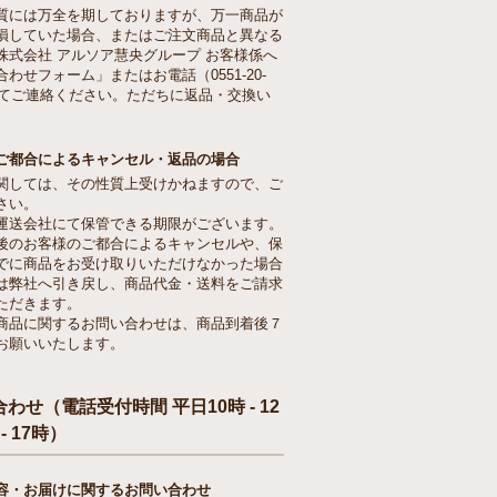
質には万全を期しておりますが、万一商品が
損していた場合、またはご注文商品と異なる
株式会社 アルソア慧央グループ お客様係へ
わせフォーム」またはお電話（0551-20-
）にてご連絡ください。ただちに返品・交換い
。
ご都合によるキャンセル・返品の場合
関しては、その性質上受けかねますので、ご
さい。
運送会社にて保管できる期限がございます。
後のお客様のご都合によるキャンセルや、保
でに商品をお受け取りいただけなかった場合
は弊社へ引き戻し、商品代金・送料をご請求
ただきます。
商品に関するお問い合わせは、商品到着後７
お願いいたします。
わせ（電話受付時間 平日10時 - 12
 - 17時）
容・お届けに関するお問い合わせ