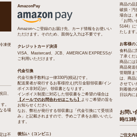
商品の品
AmazonPay
破損・汚
場合は、
「お問い合
5144
Amazonへご登録のお届け先、カード情報をお使いい
たします
ただけます。そのため、面倒な入力は不要です。
お客様の
冷凍便
クレジットカード決済
食料品に
VISA、Mastercard、JCB、AMERICAN EXPRESSが
了承くだ
ご利用いただけます。
商品には
商品発送
代金引換
管期限ま
代金引換手数料は一律330円(税込)です。
は、商品
配送業者が発行するお客様控え(代引金額領収書/イン
させてい
ボイス非対応)が、領収書となります。
到着後の
祝日、
インボイス制度に対応した領収書をご希望の場合は
日以内に
【メールでのお問合わせはこちら】
よりご希望の旨を
ます。
お知らせください。
なる場
なお、弊社が発行する領収書は「代金引換にて受領済
お問い合
み」と記載されますので、予めご了承をお願いいたし
時/13時
ます。
後払い（コンビニ）
定は不
ご注文内