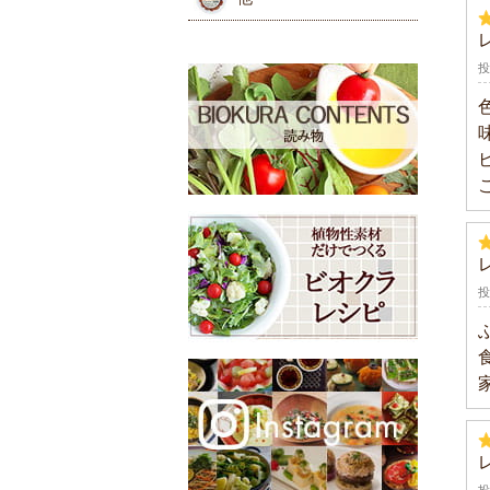
豆類 ゴ
粉類
シリア
漬物・
乾物・
レトル
投
投