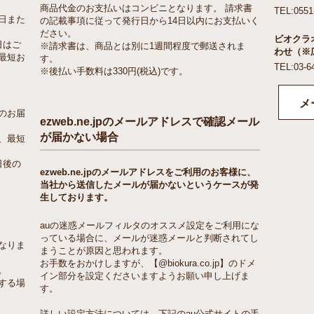
商品代金のお支払いはコンビニとなります。 請求書
TEL:0551
日また
の記載事項に従って発行日から14日以内にお支払いく
ださい。
ビオクラ
日はご
※請求書は、商品とは別に1週間程度で郵送されま
わせ（※
最短お
す。
TEL:03-6
※後払い手数料は330円(税込)です。
メ
のお届
ezweb.ne.jpのメールアドレスで確認メール
が届かない場合
、最短
日後の
ezweb.ne.jpのメールアドレスをご利用のお客様に、
当社から送信したメールが届かないというケースが発
生しております。
auの迷惑メールフィルタのオススメ設定をご利用にな
っている場合に、メールが迷惑メールと判断されてし
なりま
まうことが原因と思われます。
お手数をおかけしますが、【@biokura.co.jp】のドメ
。
イン部分を設定くださいますようお願い申し上げま
する場
す。
詳しい設定方法については、下記のau公式サイトの手