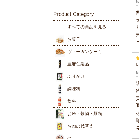
投
Product Category
すべての商品を見る
お菓子
ヴィーガンケーキ
クッキ
大豆菓
せんべ
むき栗
チョコ
亜麻仁製品
投
ふりかけ
調味料
美
飲料
甘味料
塩
酢
醤油
ソース
味噌
油
だし・
その他
お米・穀物・麺類
ジュー
茶類
コーヒ
甘酒
お肉の代替え
お米
穀物
麺類
他