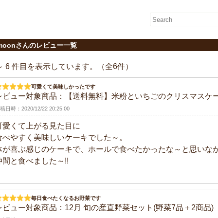
moonさんのレビュー一覧
 ～ 6 件目を表示しています。（全6件）
可愛くて美味しかったです
レビュー対象商品：
【送料無料】米粉といちごのクリスマスケ
稿日時：2020/12/22 20:25:00
可愛くて上がる見た目に
食べやすく美味しいケーキでした～。
体が喜ぶ感じのケーキで、ホールで食べたかったな～と思いな
仲間と食べました～!!
毎日食べたくなるお野菜です
レビュー対象商品：
12月 旬の産直野菜セット(野菜7品＋2商品