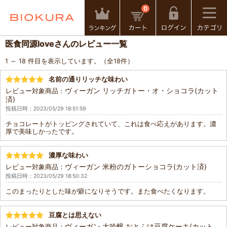
0
医食同源loveさんのレビュー一覧
1 ～ 18 件目を表示しています。（全18件）
名前の通りリッチな味わい
ヴィーガン リッチガトー・オ・ショコラ(カット
レビュー対象商品：
済)
投稿日時：2023/05/29 18:51:59
チョコレートがトッピングされていて、これは食べ応えがあります。濃
厚で美味しかったです。
濃厚な味わい
ヴィーガン 米粉のガトーショコラ(カット済)
レビュー対象商品：
投稿日時：2023/05/29 18:50:32
このまったりとした味が癖になりそうです。また食べたくなります。
豆腐とは思えない
ヴィーガン 大吟醸 おとふけ豆腐ケーキ(カット
レビュー対象商品：